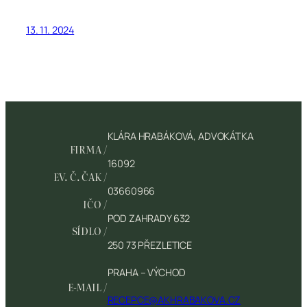
13. 11. 2024
KLÁRA HRABÁKOVÁ, ADVOKÁTKA
FIRMA /
16092
EV. Č. ČAK /
03660966
IČO /
POD ZAHRADY 632
SÍDLO /
250 73 PŘEZLETICE
PRAHA – VÝCHOD
E-MAIL /
RECEPCE@AKHRABAKOVA.CZ