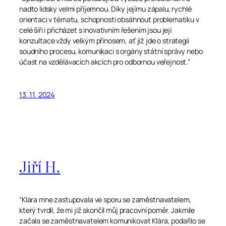
nadto lidsky velmi příjemnou. Díky jejímu zápalu, rychlé
orientaci v tématu, schopnosti obsáhnout problematiku v
celé šíři i přicházet s inovativním řešením jsou její
konzultace vždy velkým přínosem, ať již jde o strategii
soudního procesu, komunikaci s orgány státní správy nebo
účast na vzdělávacích akcích pro odbornou veřejnost.”
13. 11. 2024
Jiří H.
“Klára mne zastupovala ve sporu se zaměstnavatelem,
který tvrdil, že mi již skončil můj pracovní poměr. Jakmile
začala se zaměstnavatelem komunikovat Klára, podařilo se