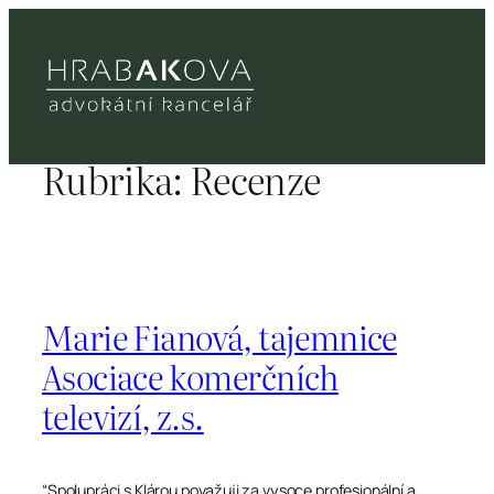
Přeskočit
na
obsah
Rubrika:
Recenze
Marie Fianová, tajemnice
Asociace komerčních
televizí, z.s.
“Spolupráci s Klárou považuji za vysoce profesionální a