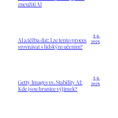
zneužití AI
3. 6.
AI a těžba dat: Lze tento proces
2025
srovnávat s lidským učením?
3. 6.
Getty Images vs. Stability AI:
2025
Kde jsou hranice výjimek?