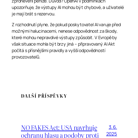
zpronevěřil peníze. Důvod? OpenAI v podmínkách
upozorňuje, že výstupy AI mohou být chybové, a uživatelé
je mají brát s rezervou.
Z rozhodnutí plyne, že pokud poskytovatel AI varuje před
možnými halucinacemi, nenese odpovědnost za škody,
které mohou nepravdivé výstupy způsobit. V Evropě by
však situace mohla být brzy jiná – připravovaný AI Akt
počítá s přísnějšími pravidly a vyšší odpovědností
provozovatelů.
DALŠÍ PŘÍSPĚVKY
NO FAKES Act: USA navrhuje
3. 6.
ochranu hlasu a podoby proti
2025