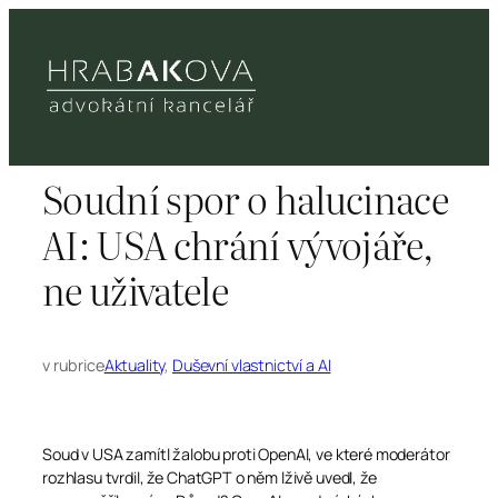
Přeskočit
na
obsah
Soudní spor o halucinace
AI: USA chrání vývojáře,
ne uživatele
v rubrice
Aktuality
, 
Duševní vlastnictví a AI
Soud v USA zamítl žalobu proti OpenAI, ve které moderátor
rozhlasu tvrdil, že ChatGPT o něm lživě uvedl, že