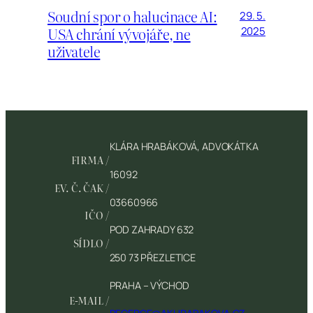
Soudní spor o halucinace AI:
29. 5.
USA chrání vývojáře, ne
2025
uživatele
KLÁRA HRABÁKOVÁ, ADVOKÁTKA
FIRMA /
16092
EV. Č. ČAK /
03660966
IČO /
POD ZAHRADY 632
SÍDLO /
250 73 PŘEZLETICE
PRAHA – VÝCHOD
E-MAIL /